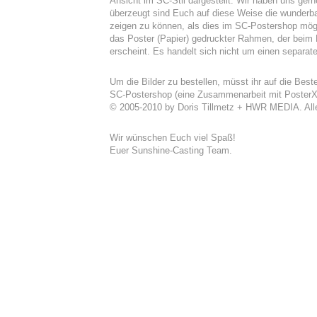
Ansicht im SC-Stil dargestellt. Wir haben uns ger
überzeugt sind Euch auf diese Weise die wunderba
zeigen zu können, als dies im SC-Postershop mögli
das Poster (Papier) gedruckter Rahmen, der beim 
erscheint. Es handelt sich nicht um einen separa
Um die Bilder zu bestellen, müsst ihr auf die Best
SC-Postershop (eine Zusammenarbeit mit PosterXX
© 2005-2010 by Doris Tillmetz + HWR MEDIA. Alle
Wir wünschen Euch viel Spaß!
Euer Sunshine-Casting Team.