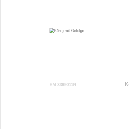
K
EM 3399011R