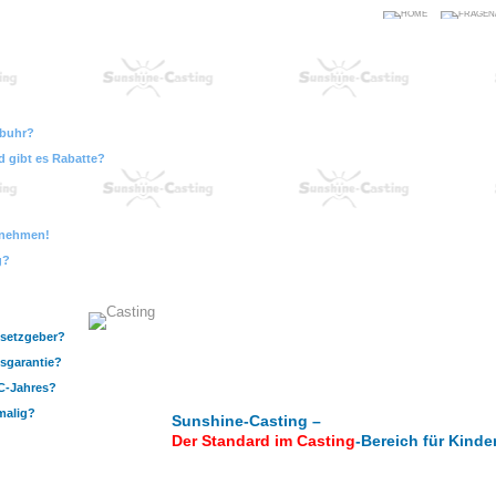
ebuhr?
d gibt es Rabatte?
ernehmen!
g?
esetzgeber?
gsgarantie?
C-Jahres?
malig?
Sunshine-Casting –
Der Standard im Casting
-Bereich für Kinde