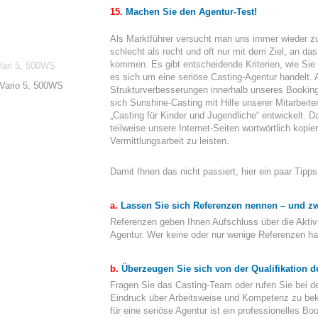
15.
Machen Sie den Agentur-Test!
Als Marktführer versucht man uns immer wieder z
schlecht als recht und oft nur mit dem Ziel, an d
kommen. Es gibt entscheidende Kriterien, wie Sie 
 Vari 5, 500WS
es sich um eine seriöse Casting-Agentur handelt. 
Strukturverbesserungen innerhalb unseres Booking
sich Sunshine-Casting mit Hilfe unserer Mitarbeit
„Casting für Kinder und Jugendliche“ entwickelt. D
teilweise unsere Internet-Seiten wortwörtlich kopie
Vermittlungsarbeit zu leisten.
Damit Ihnen das nicht passiert, hier ein paar Tipps
a.
Lassen Sie sich Referenzen nennen – und zwa
Referenzen geben Ihnen Aufschluss über die Aktivi
Agentur. Wer keine oder nur wenige Referenzen hat,
b.
Überzeugen Sie sich von der Qualifikation de
Fragen Sie das Casting-Team oder rufen Sie bei d
Eindruck über Arbeitsweise und Kompetenz zu b
für eine seriöse Agentur ist ein professionelles Boo