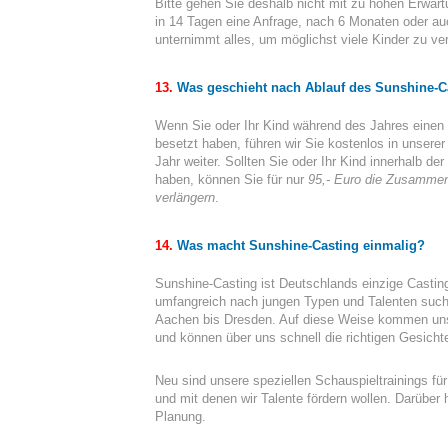
Bitte gehen Sie deshalb nicht mit zu hohen Erwar
in 14 Tagen eine Anfrage, nach 6 Monaten oder auc
unternimmt alles, um möglichst viele Kinder zu ver
13.
Was geschieht nach Ablauf des Sunshine-C
Wenn Sie oder Ihr Kind während des Jahres einen o
besetzt haben, führen wir Sie kostenlos in unsere
Jahr weiter. Sollten Sie oder Ihr Kind innerhalb 
haben, können Sie für nur
95,- Euro die Zusammen
verlängern
.
14.
Was macht Sunshine-Casting einmalig?
Sunshine-Casting ist Deutschlands einzige Castin
umfangreich nach jungen Typen und Talenten sucht
Aachen bis Dresden. Auf diese Weise kommen un
und können über uns schnell die richtigen Gesichter
Neu sind unsere speziellen Schauspieltrainings für
und mit denen wir Talente fördern wollen. Darüber h
Planung.